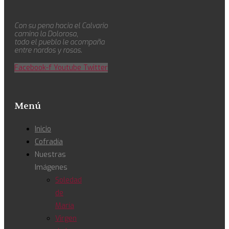
Con su pena hacia el Calvario
camina la Dolorosa,
todo el pueblo le acompaña
entre nardos y rosas.
Facebook-f
Youtube
Twitter
Menú
Inicio
Cofradía
Nuestras
Imágenes
Soledad
de
María
Virgen