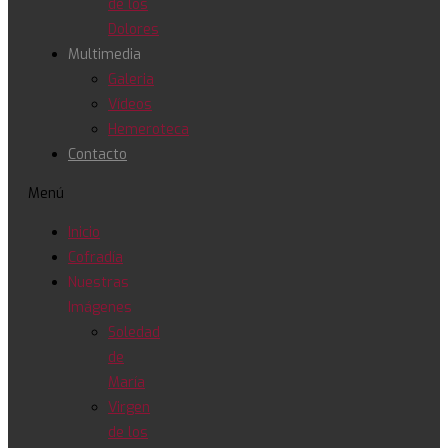
de los
Dolores
Multimedia
Galeria
Vídeos
Hemeroteca
Contacto
Menú
Inicio
Cofradía
Nuestras
Imágenes
Soledad
de
María
Virgen
de los