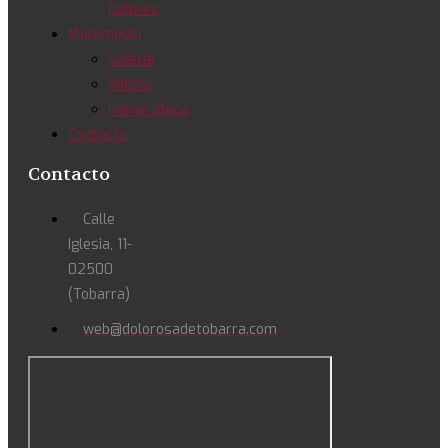
Dolores
Multimedia
Galeria
Vídeos
Hemeroteca
Contacto
Contacto
Calle
Iglesia, 11-
02500
(Tobarra)
web@dolorosadetobarra.com