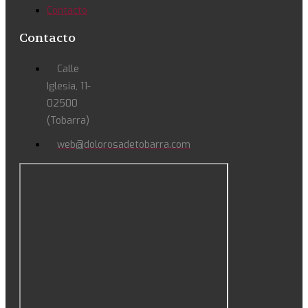
Contacto
Contacto
Calle
Iglesia, 11-
02500
(Tobarra)
web@dolorosadetobarra.com