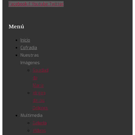
Facebook-f
Youtube
Twitter
Menú
Inicio
Cofradía
Nuestras
Imágenes
Soledad
de
María
Virgen
de los
Dolores
Multimedia
Galeria
Vídeos