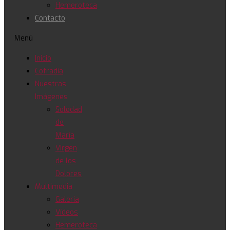
Hemeroteca
Contacto
Menú
Inicio
Cofradía
Nuestras
Imágenes
Soledad
de
María
Virgen
de los
Dolores
Multimedia
Galeria
Vídeos
Hemeroteca